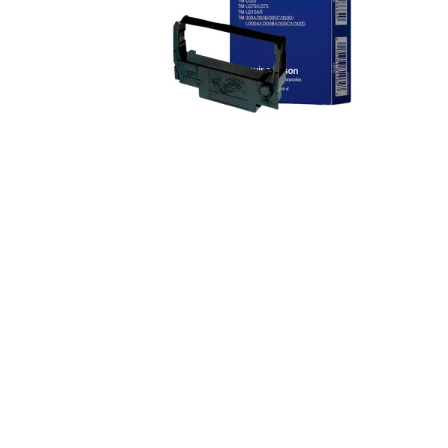
Epson ERC-38B cinta ribbon negra p
Epson
S/
17.50