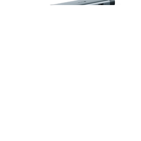
Hub/adaptador USB-C TP-Link UH6120C |
Hub USB Tipo-C 6 en 1