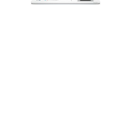
Impresora HP Color LaserJet Enterprise
5700dn (6QN28A) | Láser Color A4 | 43
ppm