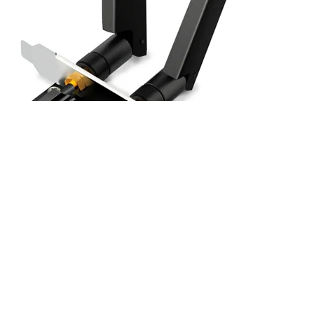
 | Adaptador de red PCIe AXE5400 Wi-Fi 6E Archer TXE72E