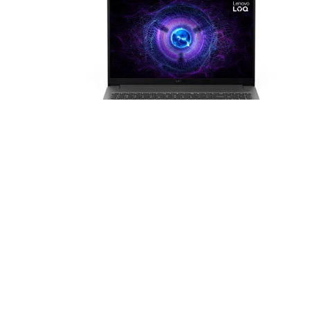
Laptop Gamer Lenovo LOQ 15 Intel
144Hz
Lenovo
S/
3,567.50