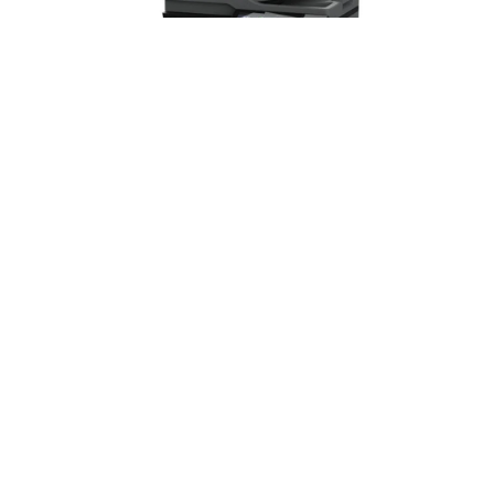
Impresora Multifuncional Lexmark
CX963se | Láser Color A3 | 55 ppm |
Dúplex Automático | Escáner Dúplex
(Copia)