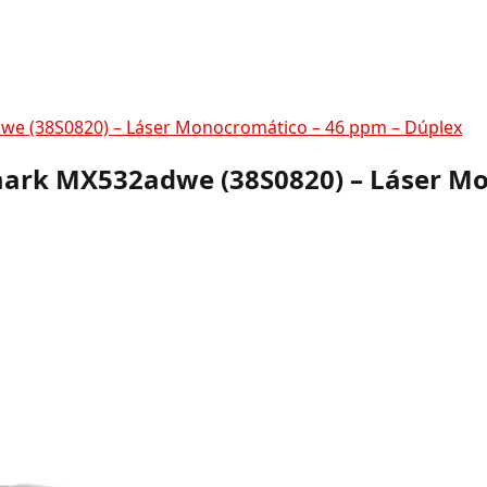
we (38S0820) – Láser Monocromático – 46 ppm – Dúplex
mark MX532adwe (38S0820) – Láser Mo