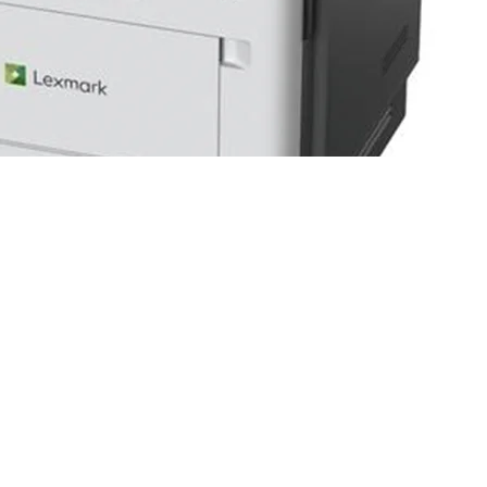
we (38S0820) – Láser Monocromático – 46 ppm – Dúplex