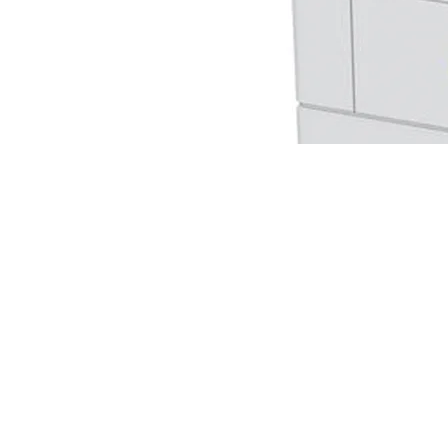
Impresora Multifuncional Lexmark MX532ad