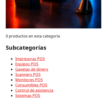
0 productos en esta categoría
Subcategorías
Impresoras POS
Equipos POS
Gavetas de dinero
Scanners POS
Monitores POS
Consumibles POS
Control de asistencia
Sistemas POS