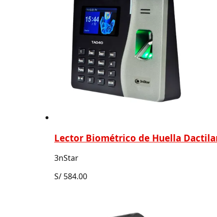
Lector Biométrico de Huella Dactila
3nStar
S/
584.00