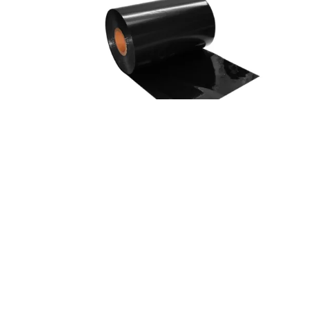
Ribbon Cera (Wax) 110mm x 300m 
3nStar
S/
364.50