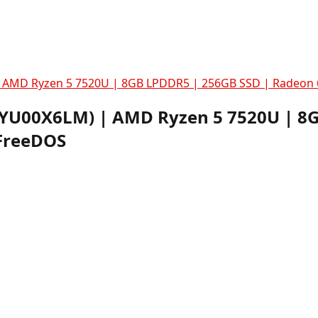
 AMD Ryzen 5 7520U | 8GB LPDDR5 | 256GB SSD | Radeon 
YU00X6LM) | AMD Ryzen 5 7520U | 8G
 FreeDOS