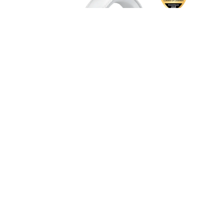
Audífono con micrófono Logitech G Pro X
2 Lightspeed wireless / BT / 3.5 mm White
- 981-001268