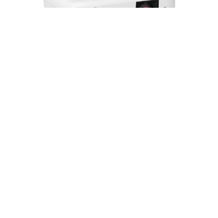
Proyector Epson PowerLite X49 XGA 3600
lumenes - V11H982020