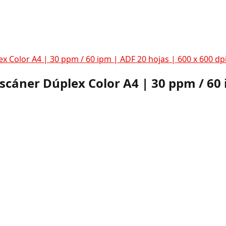
x Color A4 | 30 ppm / 60 ipm | ADF 20 hojas | 600 x 600 dp
scáner Dúplex Color A4 | 30 ppm / 60 