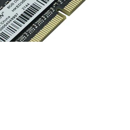
 | CL11 | 1.35V | SODIMM 204-Pin