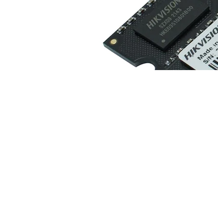
Memoria RAM HIKSEMI | 4GB DDR3-1600MHz