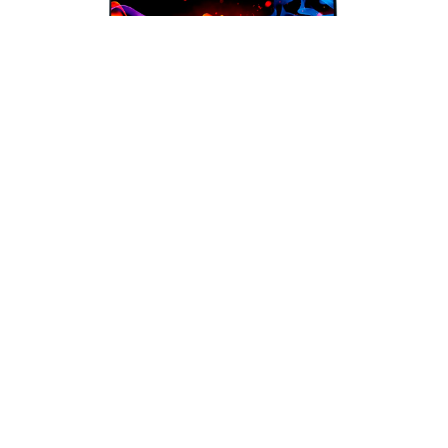
Monitor Teros (TE-2419CS) | 24" WUXGA
(1920×1200) IPS | 75 Hz | HDMI + DP +
VGA