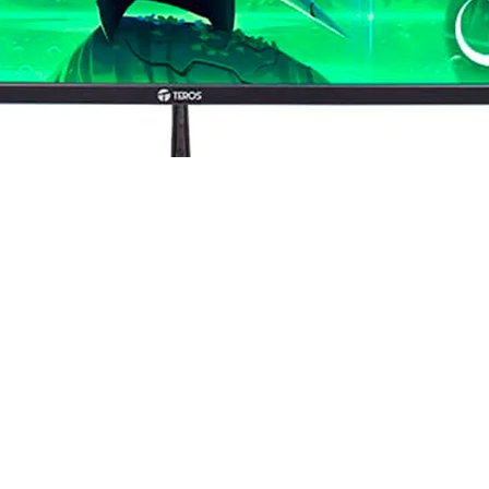
×1080) VA Curvo | 180 Hz | HDMI + DP