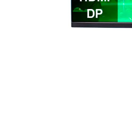
Monitor Teros (TE-2476G) | 23.8" FHD (1920