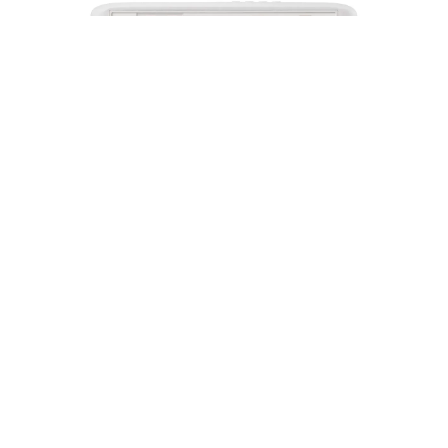
Proyector ViewSonic PX701-4K — 3.200
Lúmenes 4K UHD (3840x2160)