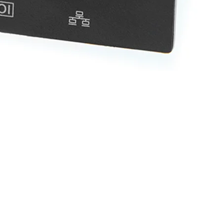
eligente SNMP, gestión y monitoreo remotos de redes