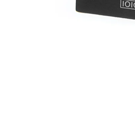
Tarjeta SNMP Forza FDC-CD610 | Tarjeta int