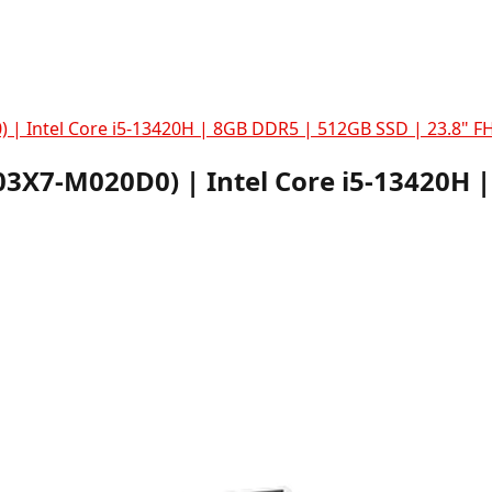
 | Intel Core i5-13420H | 8GB DDR5 | 512GB SSD | 23.8" F
3X7-M020D0) | Intel Core i5-13420H |