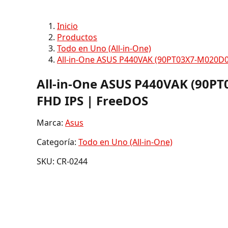
Inicio
Productos
Todo en Uno (All-in-One)
All-in-One ASUS P440VAK (90PT03X7-M020D0)
All-in-One ASUS P440VAK (90PT0
FHD IPS | FreeDOS
Marca:
Asus
Categoría:
Todo en Uno (All-in-One)
SKU: CR-0244