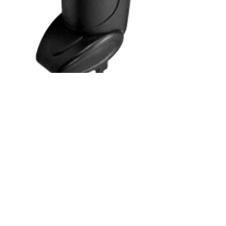
to-Sense 3nStar SC410