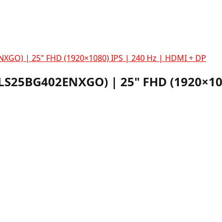
GO) | 25" FHD (1920×1080) IPS | 240 Hz | HDMI + DP
S25BG402ENXGO) | 25" FHD (1920×108