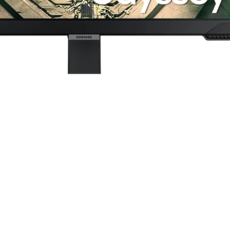
GO) | 25" FHD (1920×1080) IPS | 240 Hz | HDMI + DP