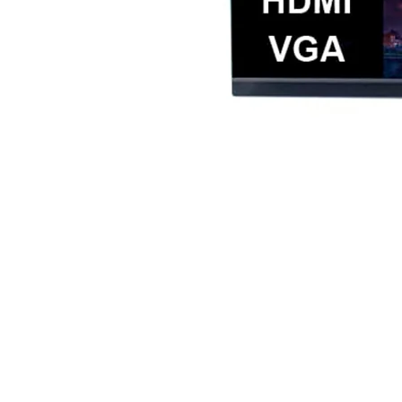
Monitor Teros (TE-2130CS) | 21.5" FHD (192