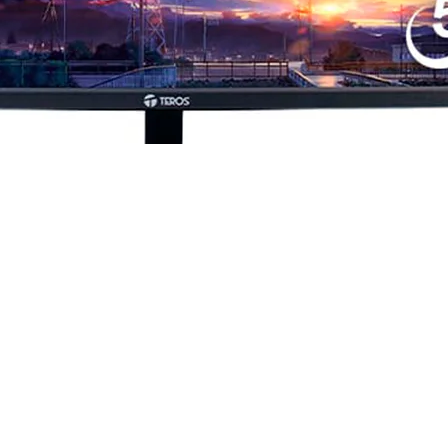
0×1080) IPS Curvo | 100 Hz | HDMI + DP + VGA