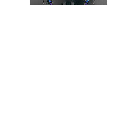
Monitor Teros (TE-2764G) | 27" FHD
(1920×1080) VA Curvo | 240 Hz | HDMI +
DP