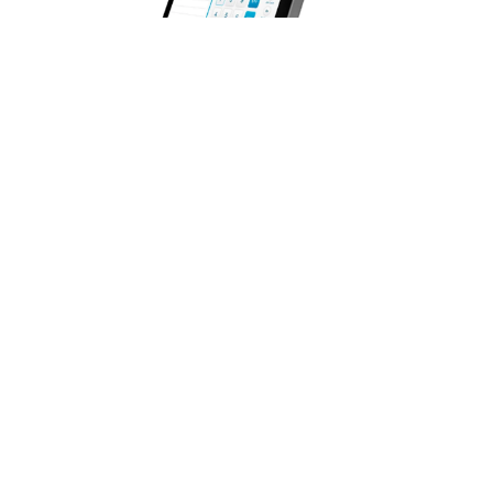
POS All-in-One Core i5 11va Gen 8GB
240GB SSD Windows 11 3nStar PTE0211W