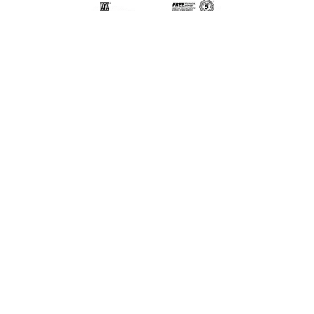
SSD Kingston DC600M | 7680GB | 2.5" |
SATA 6.0 Gb/s - SEDC600M/7680G
S/
9,601.50
Disponible
SSD Kingston DC600M con 7680GB, SATA 6.0 Gb/s,
formato 2.5"; lectura de hasta 560 MB/s y escritura
de hasta 530 MB/s. PN: SEDC600M/7680G.
SSD Kingston DC600M | 7680GB | 2.5" | SATA 6.0