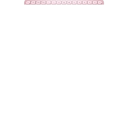
Teclado Logitech MX Keys Mini Multi-
Device BT Iluminado Rose - 920-010478