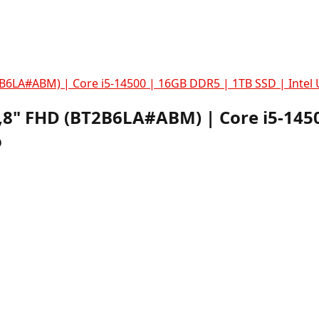
2B6LA#ABM) | Core i5-14500 | 16GB DDR5 | 1TB SSD | Intel
,8" FHD (BT2B6LA#ABM) | Core i5-145
o