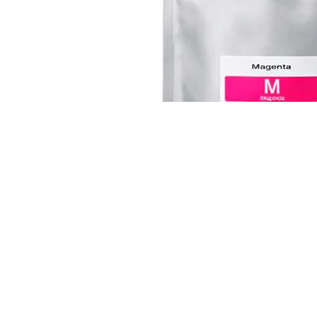
Bolsa de tinta Epson T01D Magenta WF-C52