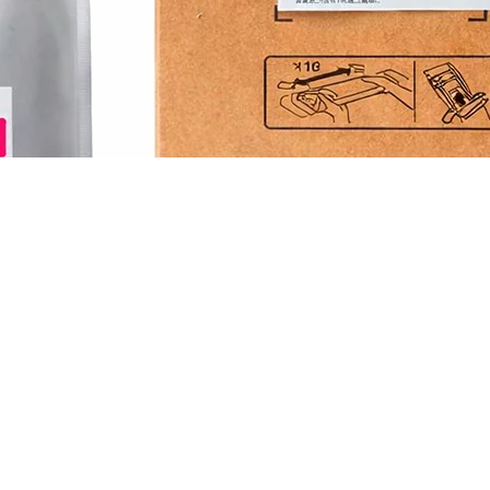
9R (T01D300)