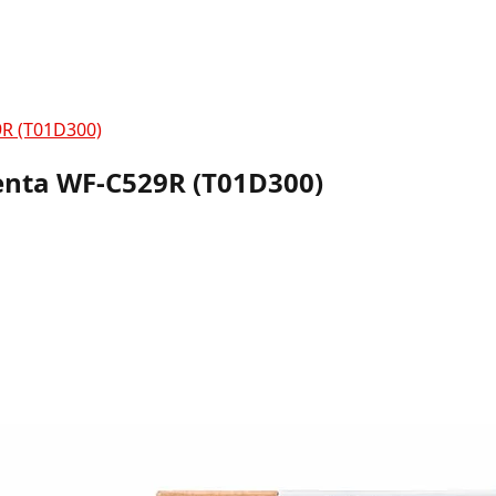
9R (T01D300)
enta WF-C529R (T01D300)