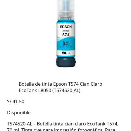
Botella de tinta Epson T574 Cian Claro
EcoTank L8050 (T574520-AL)
S/
41.50
Disponible
T574520-AL – Botella tinta cian claro EcoTank T574,
70 ml. Tinta dye para impresión fotográfica. Para