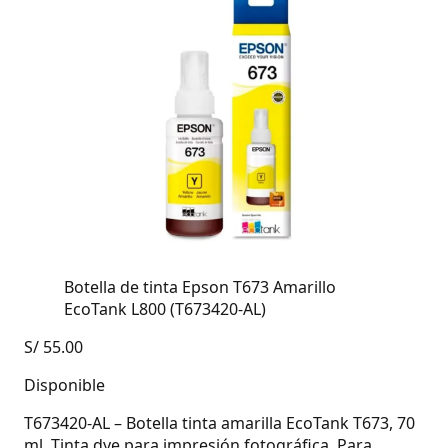
Botella de tinta Epson T673 Amarillo
EcoTank L800 (T673420-AL)
S/
55.00
Disponible
T673420-AL – Botella tinta amarilla EcoTank T673, 70
ml. Tinta dye para impresión fotográfica. Para