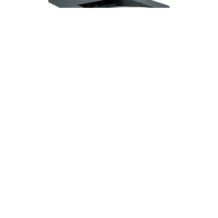
Impresora HP LaserJet Pro 3003dw -
3G654A | Láser Blanco y negro A4 | 35
ppm