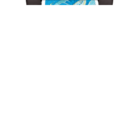
Impresora Plotter HP DesignJet T1700dr
44" PostScript (1VD88A)