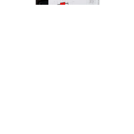
Impresora Plotter HP DesignJet T650 24"
(5HB08A)