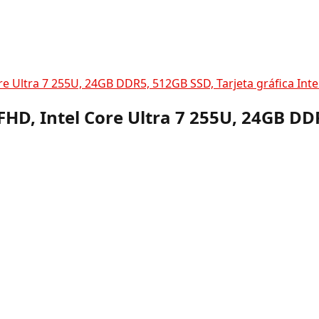
re Ultra 7 255U, 24GB DDR5, 512GB SSD, Tarjeta gráfica Int
FHD, Intel Core Ultra 7 255U, 24GB DD