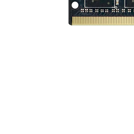
Memoria RAM TeamGroup Elite | 16GB DDR4