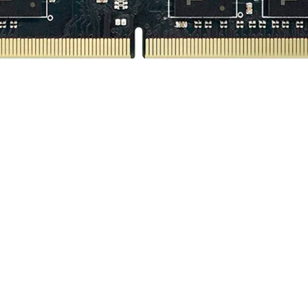
-3200MHz | CL22 | 1.2V | SODIMM 260-Pin