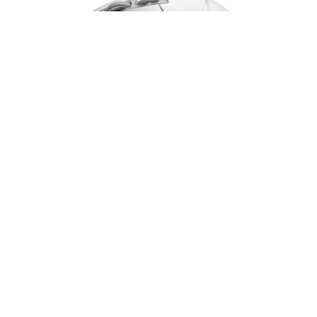
Mouse Logitech G502 X Hero USB 25K DPI
Lightforce Blanco - 910-006145