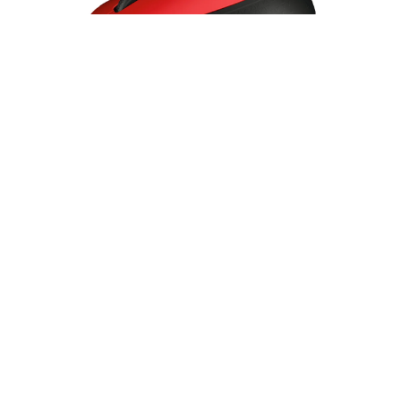
Mouse Logitech M170 Wireless Red - 910-
004941