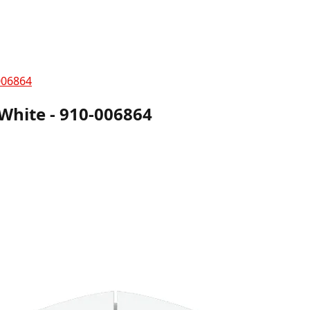
006864
White - 910-006864