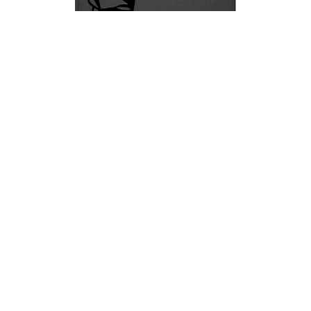
SSD Kingston A400 | 960GB | 2.5" | SATA
6.0 Gb/s - SA400S37/960G
S/
527.50
Disponible
SSD Kingston A400 con 960GB, SATA 6.0 Gb/s,
formato 2.5"; lectura de hasta 500 MB/s y escritura
de hasta 450 MB/s. PN: SA400S37/960G.
SSD Kingston A400 | 960GB | 2.5" | SATA 6.0 Gb/s El
SSD Kingston A400 | 960GB | 2.5" | SATA 6.0 Gb/s es