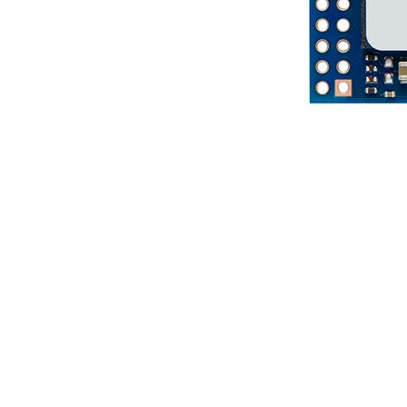
SSD Kingston NV3 PCIe 4.0 NVMe | 500GB |