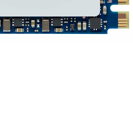
 M.2 2230 | NVMe PCIe 4.0 x4 - SNV3SM3/500G