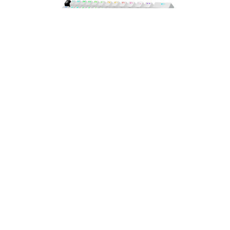
Teclado Logitech Pro X 60 Lightspeed BT/
Óptico/65 Hrs/RGB Blanco - 920-011921