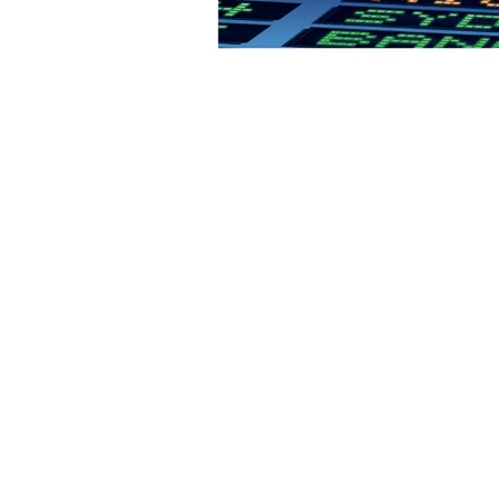
Tóner HP 206X Amarillo Original W2112X par