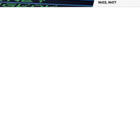
a HP LaserJet