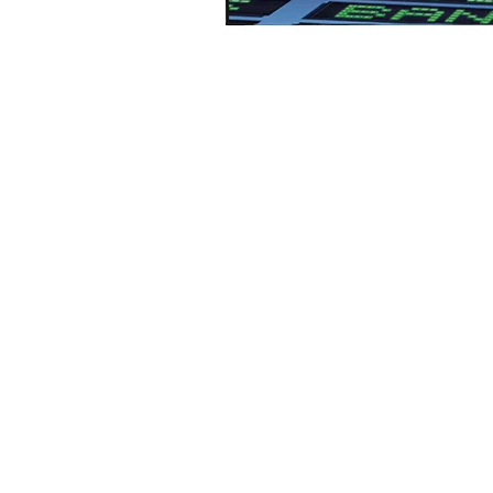
Tóner HP 410A Amarillo Original CF412A par