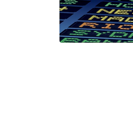
Tóner HP 507X Negro Original CE400X para H