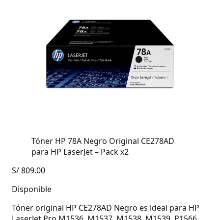
Tóner HP 78A Negro Original CE278AD
para HP LaserJet – Pack x2
S/
809.00
Disponible
Tóner original HP CE278AD Negro es ideal para HP
LaserJet Pro M1536, M1537, M1538, M1539, P1566,