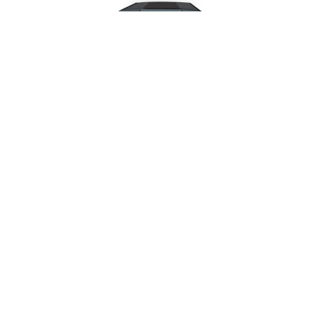
UPS Interactivo CDP R-UPR1008i – 1000VA
/ 500W | 8 Salidas + 6 USB (5A + 1C) con
Respaldo y AVR
S/
229.00
Disponible
El UPS CDP R-UPR 1008i es una solución de
protección eléctrica integral de 1000VA diseñada