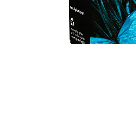
Cartucho de tinta HP DesignJet 728 negro m