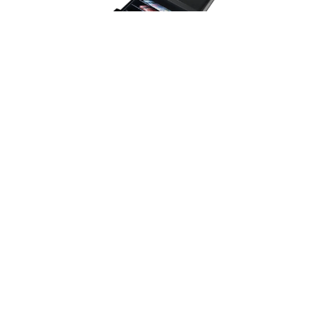
Gaveta de Dinero Compacta 24x29cm
3nStar CD205