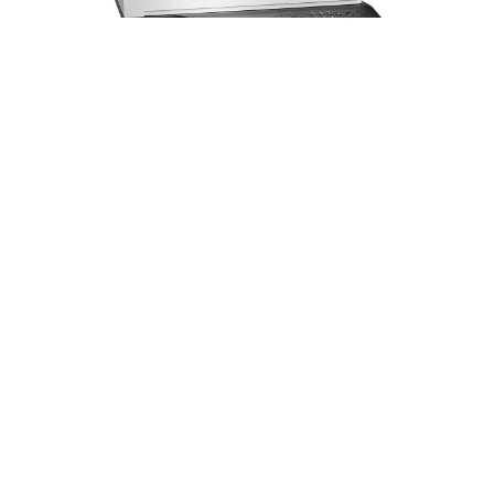
Impresora Multifuncional HP Laser MFP
432fdn - 7UQ76A | Láser Blanco y negro
A4 | 42 ppm