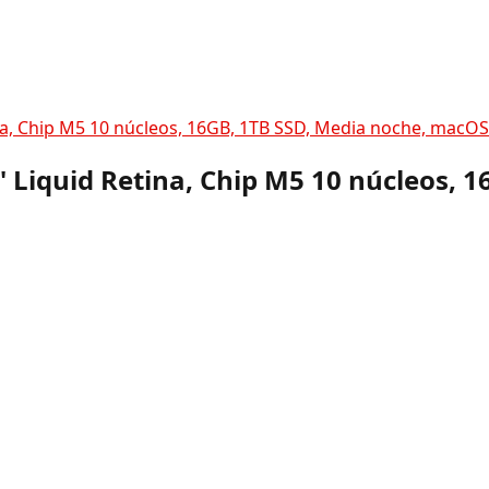
na, Chip M5 10 núcleos, 16GB, 1TB SSD, Media noche, macO
 Liquid Retina, Chip M5 10 núcleos, 1